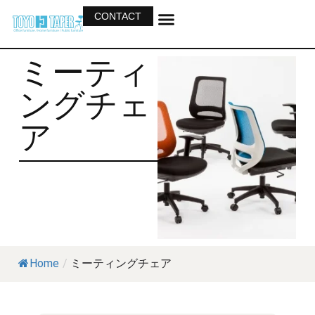
CONTACT
ホーム
会社紹介
事業紹介
製品一覧
カタログ
ミーティ
ングチェ
ア
Home
/
ミーティングチェア